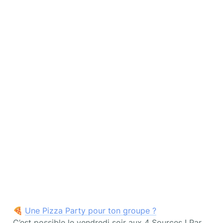
🍕 
Une Pizza Party pour ton groupe ?
C’est possible le vendredi soir aux 4 Sources ! Par 