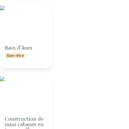
Bain d’ânes
Bain d’ânes
Bien-être
n
Construction de mini
cabanes en terre-paille
Construction de 
mini cabanes en 