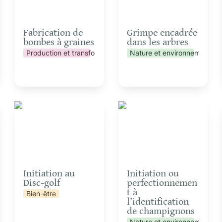
Fabrication de 
Grimpe encadrée 
bombes à graines
dans les arbres
Production et transformation
Nature et environnement
Initiation au Disc-golf
Initiation ou
perfectionnement à
l’identification de
champignons
Initiation au 
Initiation ou 
Disc-golf
perfectionnemen
t à 
Bien-être
l’identification 
de champignons
Nature et environnement