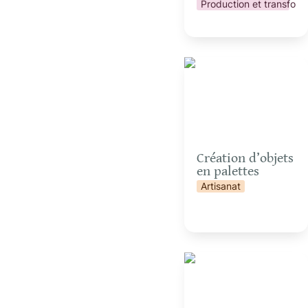
Production et transform
Création d’objets en
palettes
Création d’objets 
en palettes
Artisanat
Fabrication d’allume-
feux