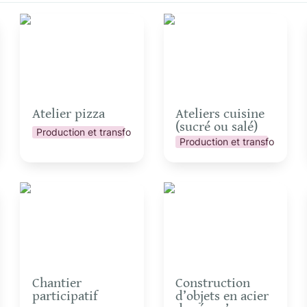
Atelier pizza
Ateliers cuisine (sucré
ou salé)
Atelier pizza
Ateliers cuisine 
(sucré ou salé)
Production et transformation
ation
Production et transformatio
Chantier participatif
Construction d’objets
en acier de récup’
Chantier 
Construction 
participatif
d’objets en acier 