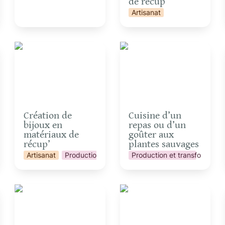
de récup’
ation
Artisanat
Création de bijoux en
Cuisine d’un repas ou
matériaux de récup’
d’un goûter aux plantes
sauvages
Création de 
Cuisine d’un 
bijoux en 
repas ou d’un 
matériaux de 
goûter aux 
récup’
plantes sauvages
Artisanat
Production et transformation
Production et transformatio
Fabrication de bombes
Grimpe encadrée dans
à graines
les arbres