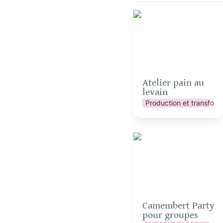
Atelier pain au levain
Atelier pain au 
levain
Production et transform
Camembert Party pour
groupes
Camembert Party 
pour groupes