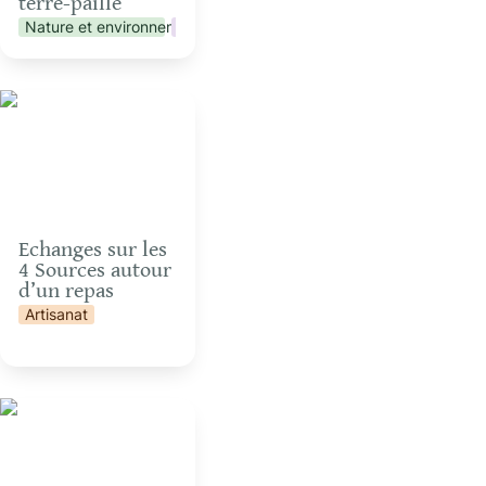
terre-paille 
Nature et environnement
Vie collective
Artisanat
Echanges sur les 4
Sources autour d’un
repas
Echanges sur les 
4 Sources autour 
d’un repas
Artisanat
n
Initiation à l’astronomie
et observation des
étoiles