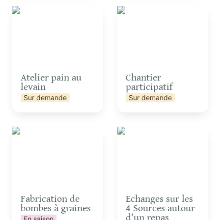
Atelier pain au levain
Chantier participatif
Atelier pain au 
Chantier 
levain
participatif
Sur demande
Sur demande
Fabrication de bombes
Echanges sur les 4
à graines
Sources autour d’un
repas
Fabrication de 
Echanges sur les 
bombes à graines
4 Sources autour 
d’un repas
En saison