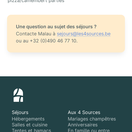
pizza/camembert parties
Une question au sujet des séjours ?
Contacte Malau à 
sejours@les4sources.be
ou au +32 (0)490 46 77 10.
Séjours
Aux 4 Sources
Hébergements
Mariages champêtres
Salles et cuisine
Anniversaires
Tentes et hamacs
En famille ou entre