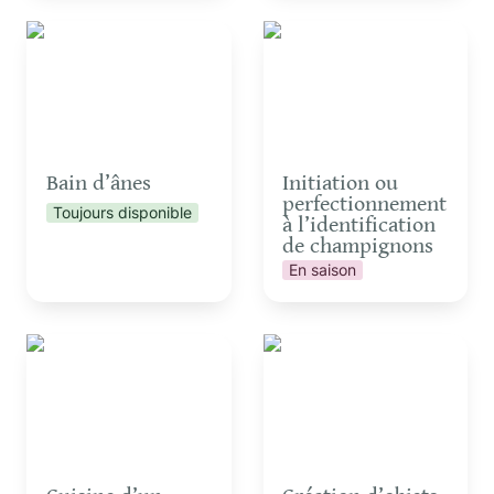
Bain d’ânes
Initiation ou
perfectionnement à
l’identification de
champignons
Bain d’ânes
Initiation ou 
perfectionnement 
Toujours disponible
à l’identification 
de champignons
En saison
Cuisine d’un repas ou
Création d’objets en
d’un goûter aux plantes
palettes
sauvages