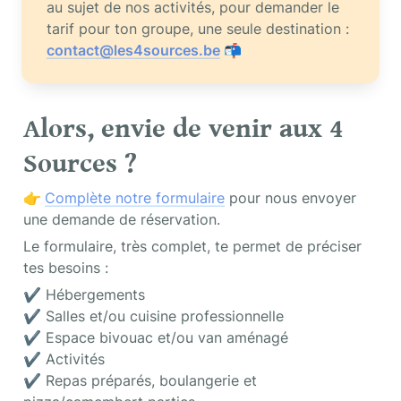
au sujet de nos activités, pour demander le 
tarif pour ton groupe, une seule destination :
contact@les4sources.be
 📬
Alors, envie de venir aux 4 
Sources ?
👉 
Complète notre formulaire
 pour nous envoyer 
une demande de réservation.
Le formulaire, très complet, te permet de préciser 
tes besoins :
✔️ Hébergements

✔️ Salles et/ou cuisine professionnelle

✔️ Espace bivouac et/ou van aménagé

✔️ Activités

✔️ Repas préparés, boulangerie et 