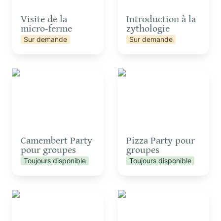
Visite de la 
Introduction à la 
micro-ferme
zythologie
Sur demande
Sur demande
Camembert Party pour
Pizza Party pour
groupes
groupes
Camembert Party 
Pizza Party pour 
pour groupes
groupes
Toujours disponible
Toujours disponible
Initiation à l’astronomie
Un tour à la découverte
et observation des
du projet des 4 Sources
étoiles