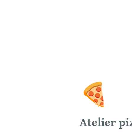
🍕
Atelier pi