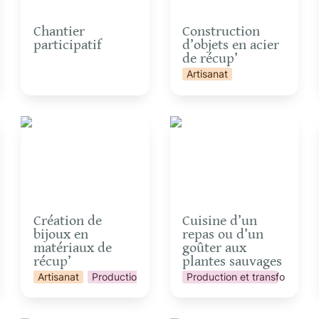
Chantier 
Construction 
participatif
d’objets en acier 
de récup’
ation
Artisanat
Création de bijoux en
Cuisine d’un repas ou
matériaux de récup’
d’un goûter aux plantes
sauvages
Création de 
Cuisine d’un 
bijoux en 
repas ou d’un 
matériaux de 
goûter aux 
récup’
plantes sauvages
Artisanat
Production et transformation
Production et transformatio