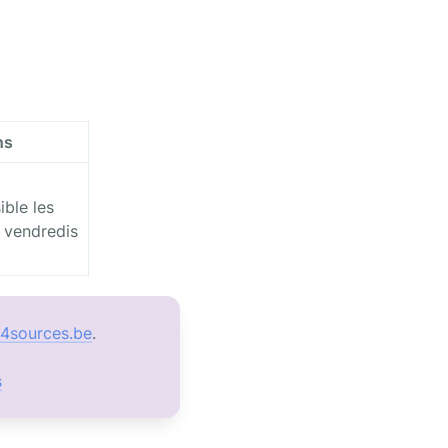
ns
 vendredis

4sources.be
s