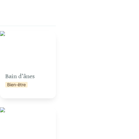
Bain d’ânes
Bain d’ânes
Bien-être
n
Construction de mini
cabanes en terre-paille