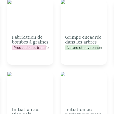
Fabrication de bombes
Grimpe encadrée dans
à graines
les arbres
Fabrication de 
Grimpe encadrée 
bombes à graines
dans les arbres
Production et transformation
Nature et environnement
Initiation au Disc-golf
Initiation ou
perfectionnement à
l’identification de
champignons
Initiation au 
Initiation ou 