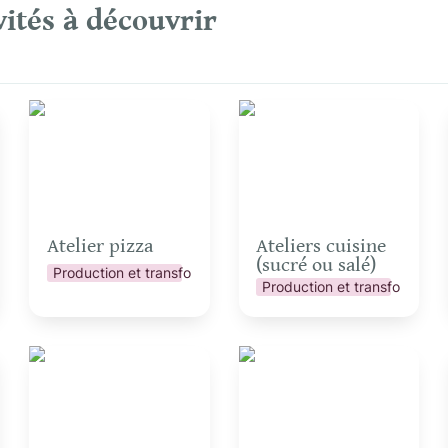
vités à découvrir
Atelier pizza
Ateliers cuisine (sucré
ou salé)
Atelier pizza
Ateliers cuisine 
(sucré ou salé)
Production et transformation
ation
Production et transformatio
Chantier participatif
Construction d’objets
en acier de récup’