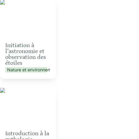
Initiation à l’astronomie
et observation des
étoiles
Initiation à 
l’astronomie et 
observation des 
étoiles
Nature et environnement
Introduction à la
zythologie
Introduction à la 