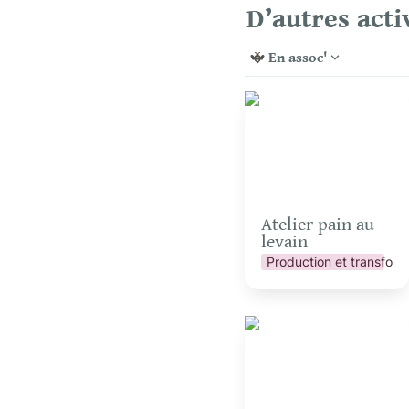
D’autres acti
En assoc'
Atelier pain au levain
Atelier pain au 
levain
Production et transform
Camembert Party pour
groupes