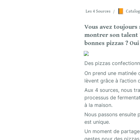
📙
Les 4 Sources
/
Catalog
Vous avez toujours r
montrer son talent 
bonnes pizzas ? Oui
Des pizzas confectionné
On prend une matinée o
lèvent grâce à l’action 
Aux 4 sources, nous tra
processus de fermentat
à la maison.
Nous passons ensuite p
est unique.
Un moment de partage o
gestes pour des pizzas 