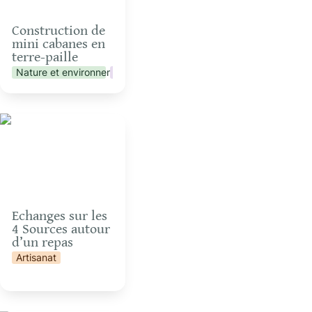
Construction de 
mini cabanes en 
terre-paille 
Nature et environnement
Vie collective
Artisanat
Echanges sur les 4
Sources autour d’un
repas
Echanges sur les 
4 Sources autour 
d’un repas
Artisanat
n