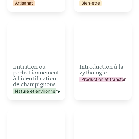
Artisanat
Bien-être
Initiation ou
Introduction à la
perfectionnement à
zythologie
l’identification de
champignons
Initiation ou 
Introduction à la 
perfectionnement 
zythologie
à l’identification 
Production et transformatio
de champignons
Nature et environnement
Pizza Party pour
Présentation de la
groupes
gouvernance par cycle