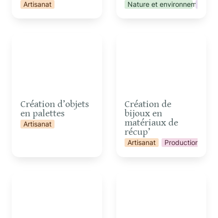
Artisanat
Nature et environnement
Vie co
Création d’objets en
Création de bijoux en
palettes
matériaux de récup’
Création d’objets 
Création de 
en palettes
bijoux en 
matériaux de 
Artisanat
récup’
Artisanat
Production et tr
Cuisine d’un repas ou
Echanges sur les 4
d’un goûter aux plantes
Sources autour d’un
sauvages
repas