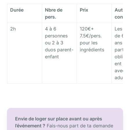
Durée
Nbre de 
Prix
Autres 
pers.
condit
2h
4 à 6 
120€+ 
Les enf
personnes

7.5€/pers. 
de 6 à 
ou 2 à 3 
pour les 
ans 
duos parent-
ingrédients
partici
enfant
obliga
ent en 
avec un
adulte.
Envie de loger sur place avant ou après 
l’événement ?
 Fais-nous part de ta demande 