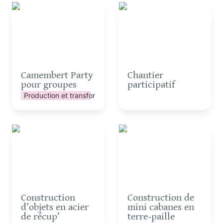
Camembert Party pour
Chantier participatif
groupes
Camembert Party 
Chantier 
pour groupes
participatif
Production et transformation
Construction d’objets en
Construction de mini
acier de récup’
cabanes en terre-paille
Construction 
Construction de 
d’objets en acier 
mini cabanes en 
de récup’
terre-paille 