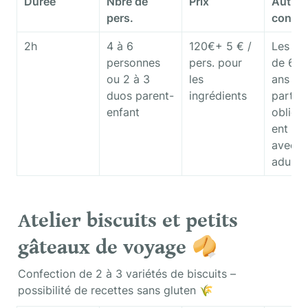
Durée
Nbre de 
Prix
Autres 
pers.
condit
2h
4 à 6 
120€+ 5 € / 
Les enf
personnes 

pers. pour 
de 6 à 
ou 2 à 3 
les 
ans 
duos parent-
ingrédients
partici
enfant
obliga
ent en 
avec un
adulte.
Atelier biscuits et petits 
gâteaux de voyage 
🥠
Confection de 2 à 3 variétés de biscuits – 
possibilité de recettes sans gluten 🌾