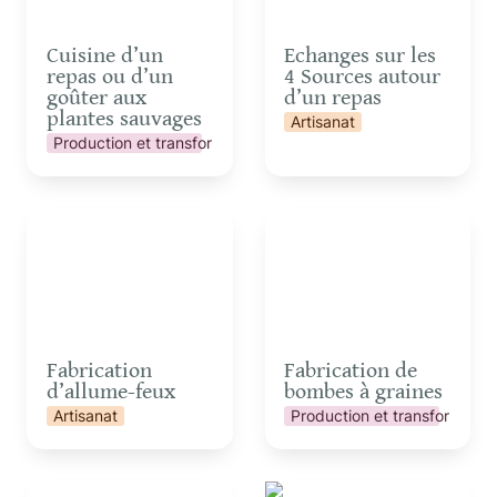
Cuisine d’un 
Echanges sur les 
repas ou d’un 
4 Sources autour 
goûter aux 
d’un repas
plantes sauvages
Artisanat
Production et transformation
Fabrication d’allume-
Fabrication de bombes
feux
à graines
Fabrication 
Fabrication de 
d’allume-feux
bombes à graines
Artisanat
Production et transformatio
Grimpe encadrée dans
Initiation à l’astronomie