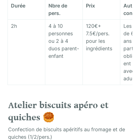
Durée
Nbre de 
Prix
Autres 
pers.
condit
2h
4 à 10 
120€+ 
Les enf
personnes

7.5€/pers. 
de 6 à 
ou 2 à 4 
pour les 
ans 
duos parent-
ingrédients
partici
enfant
obliga
ent en 
avec un
adulte.
Atelier biscuits apéro et 
quiches 
🥮
Confection de biscuits apéritifs au fromage et de 
quiches (1/2/pers.)