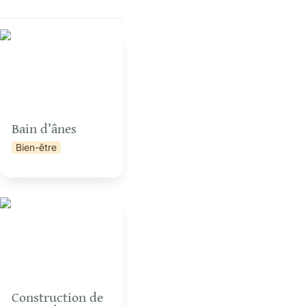
Bain d’ânes
Bain d’ânes
Bien-être
n
Construction de mini
cabanes en terre-paille
Construction de 