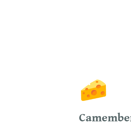
🧀
Camember