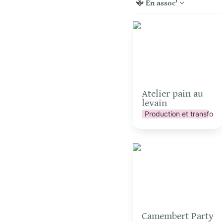
En assoc'
Atelier pain au levain
Atelier pain au 
levain
Production et transform
Camembert Party pour
groupes
Camembert Party 