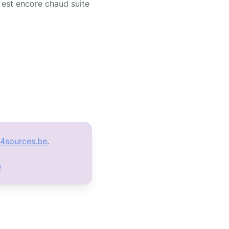
est encore chaud suite 
4sources.be
s