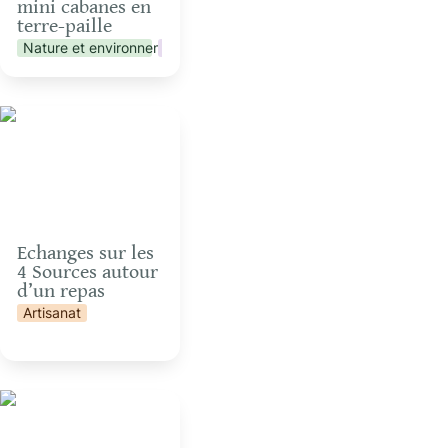
mini cabanes en 
terre-paille 
Nature et environnement
Vie collective
Artisanat
Echanges sur les 4
Sources autour d’un
repas
Echanges sur les 
4 Sources autour 
d’un repas
Artisanat
n
Initiation à l’astronomie
et observation des
étoiles