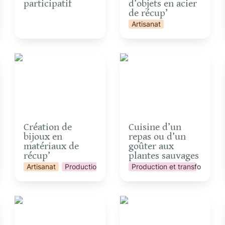
participatif
d’objets en acier 
de récup’
ation
Artisanat
Création de bijoux en
Cuisine d’un repas ou
matériaux de récup’
d’un goûter aux plantes
sauvages
Création de 
Cuisine d’un 
bijoux en 
repas ou d’un 
matériaux de 
goûter aux 
récup’
plantes sauvages
Artisanat
Production et transformation
Production et transformatio
Fabrication de bombes
Grimpe encadrée dans
à graines
les arbres