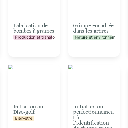
Fabrication de 
Grimpe encadrée 
bombes à graines
dans les arbres
Production et transformation
Nature et environnement
Initiation au Disc-golf
Initiation ou
perfectionnement à
l’identification de
champignons
Initiation au 
Initiation ou 
Disc-golf
perfectionnemen
t à 
Bien-être
l’identification 