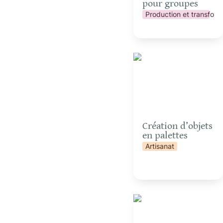
pour groupes
Production et transform
Création d’objets en
palettes
Création d’objets 
en palettes
Artisanat
Fabrication d’allume-
feux