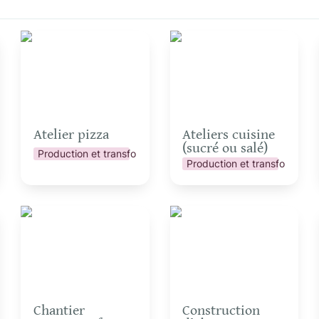
Atelier pizza
Ateliers cuisine (sucré
ou salé)
Atelier pizza
Ateliers cuisine 
(sucré ou salé)
Production et transformation
ation
Production et transformatio
Chantier participatif
Construction d’objets
en acier de récup’
Chantier 
Construction 