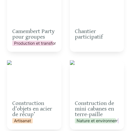
Camembert Party 
Chantier 
pour groupes
participatif
Production et transformation
Construction d’objets en
Construction de mini
acier de récup’
cabanes en terre-paille
Construction 
Construction de 
d’objets en acier 
mini cabanes en 
de récup’
terre-paille 
Artisanat
Nature et environnement
Vie co