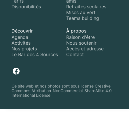
Tarifs
amis
Disponibilités
Retraites scolaires
Mises au vert
Teams building
Découvrir
À propos
Agenda
Raison d'être
Activités
Nous soutenir
Nos projets
Accès et adresse
Le Bar des 4 Sources
Contact
Ce site web et nos photos sont sous license Creative
Commons Attribution-NonCommercial-ShareAlike 4.0
International License