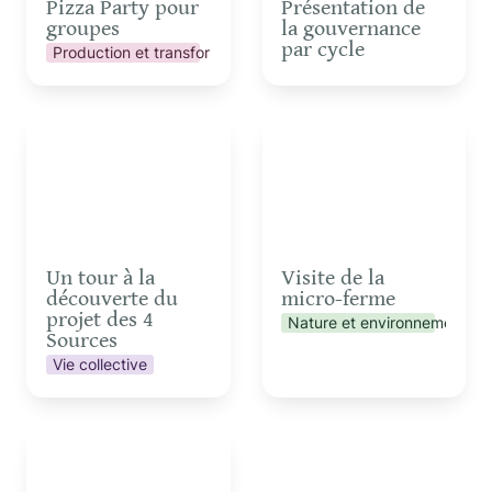
Pizza Party pour 
Présentation de 
groupes
la gouvernance 
par cycle
Production et transformation
Un tour à la découverte
Visite de la micro-ferme
du projet des 4 Sources
Un tour à la 
Visite de la 
découverte du 
micro-ferme
projet des 4 
Nature et environnement
Sources
Vie collective
Visite de la micro-ferme
pour les futurs éleveurs