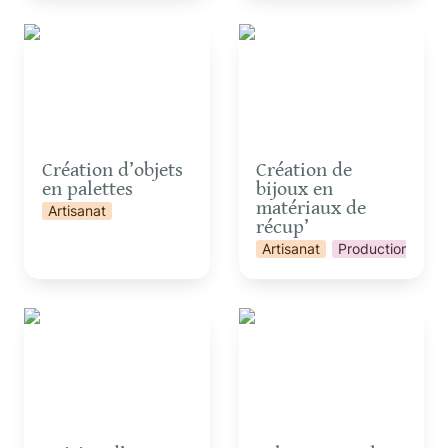
Création d’objets en
Création de bijoux en
palettes
matériaux de récup’
Création d’objets 
Création de 
en palettes
bijoux en 
matériaux de 
Artisanat
récup’
Artisanat
Production et tr
Cuisine d’un repas ou
Echanges sur les 4
d’un goûter aux plantes
Sources autour d’un
sauvages
repas