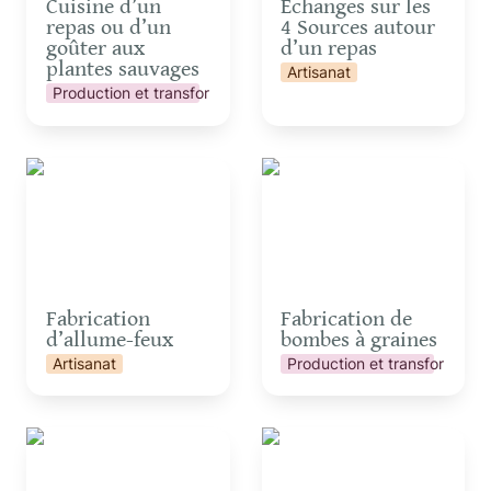
Cuisine d’un 
Echanges sur les 
repas ou d’un 
4 Sources autour 
goûter aux 
d’un repas
plantes sauvages
Artisanat
Production et transformation
Fabrication d’allume-
Fabrication de bombes
feux
à graines
Fabrication 
Fabrication de 
d’allume-feux
bombes à graines
Artisanat
Production et transformatio
Grimpe encadrée dans
Initiation à l’astronomie
les arbres
et observation des
étoiles