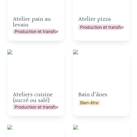
Atelier pain au 
Atelier pizza
levain
Production et transformatio
Production et transformation
Ateliers cuisine (sucré
Bain d’ânes
ou salé)
Ateliers cuisine 
Bain d’ânes
(sucré ou salé)
Bien-être
Production et transformation
Camembert Party pour
Chantier participatif
groupes