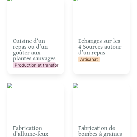
d’un goûter aux plantes
Sources autour d’un
sauvages
repas
Cuisine d’un 
Echanges sur les 
repas ou d’un 
4 Sources autour 
goûter aux 
d’un repas
plantes sauvages
Artisanat
Production et transformation
Fabrication d’allume-
Fabrication de bombes
feux
à graines
Fabrication 
Fabrication de 
d’allume-feux
bombes à graines