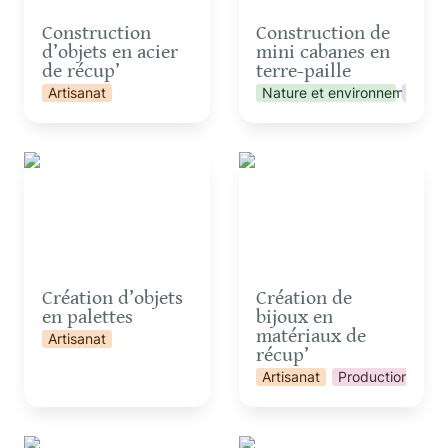
Construction 
Construction de 
d’objets en acier 
mini cabanes en 
de récup’
terre-paille 
Artisanat
Nature et environnement
Vie co
Création d’objets en
Création de bijoux en
palettes
matériaux de récup’
Création d’objets 
Création de 
en palettes
bijoux en 
matériaux de 
Artisanat
récup’
Artisanat
Production et tr
Cuisine d’un repas ou
Echanges sur les 4