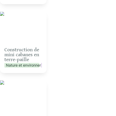
Construction de mini
cabanes en terre-paille
Construction de 
mini cabanes en 
terre-paille 
Nature et environnement
Vie collective
Artisanat
Echanges sur les 4
Sources autour d’un
repas