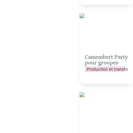
Camembert Party pour
groupes
Camembert Party 
pour groupes
Production et transform
Création d’objets en
palettes