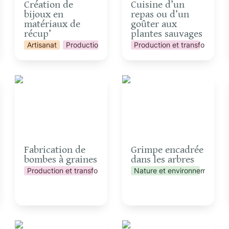
Création de 
Cuisine d’un 
bijoux en 
repas ou d’un 
matériaux de 
goûter aux 
récup’
plantes sauvages
Artisanat
Production et transformation
Production et transformatio
Fabrication de bombes
Grimpe encadrée dans
à graines
les arbres
Fabrication de 
Grimpe encadrée 
bombes à graines
dans les arbres
Production et transformation
Nature et environnement
Initiation au Disc-golf
Initiation ou