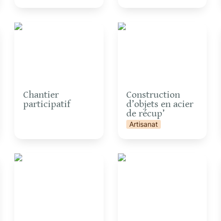
Chantier participatif
Construction d’objets
en acier de récup’
Chantier 
Construction 
participatif
d’objets en acier 
de récup’
ation
Artisanat
Création de bijoux en
Cuisine d’un repas ou
matériaux de récup’
d’un goûter aux plantes
sauvages