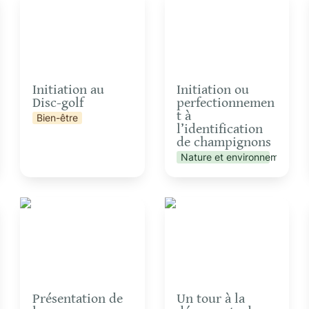
perfectionnement à
l’identification de
champignons
Initiation au 
Initiation ou 
Disc-golf
perfectionnemen
t à 
Bien-être
l’identification 
de champignons
Nature et environnement
Présentation de la
Un tour à la
gouvernance par cycle
découverte du projet
des 4 Sources
Présentation de 
Un tour à la 