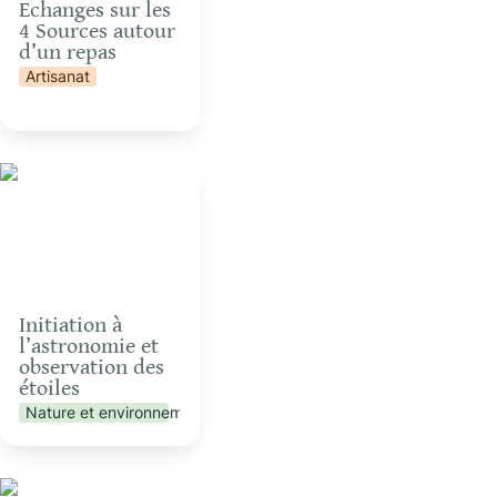
Echanges sur les 
4 Sources autour 
d’un repas
Artisanat
n
Initiation à l’astronomie
et observation des
étoiles
Initiation à 
l’astronomie et 
observation des 
étoiles
Nature et environnement
Introduction à la