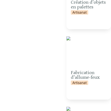
Création d’objets 
en palettes
Artisanat
Fabrication d’allume-
feux
Fabrication 
d’allume-feux
Artisanat
Initiation à la soudure à