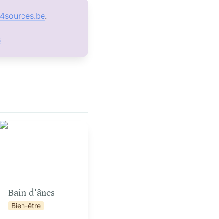
4sources.be
s
Bain d’ânes
Bain d’ânes
Bien-être
n