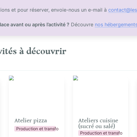
ions et pour réserver, envoie-nous un e-mail à 
contact@les
lace avant ou après l’activité ?
 Découvre 
nos hébergement
vités à découvrir
Atelier pizza
Ateliers cuisine (sucré
ou salé)
Atelier pizza
Ateliers cuisine 
(sucré ou salé)
Production et transformation
ation
Production et transformatio