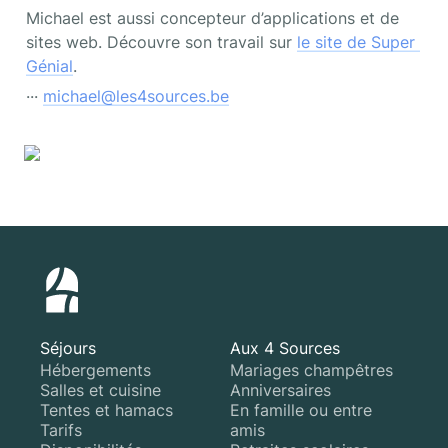
Michael est aussi concepteur d’applications et de 
sites web. Découvre son travail sur 
le site de Super 
Génial
.
··· 
michael@les4sources.be
Séjours
Aux 4 Sources
Hébergements
Mariages champêtres
Salles et cuisine
Anniversaires
Tentes et hamacs
En famille ou entre
Tarifs
amis