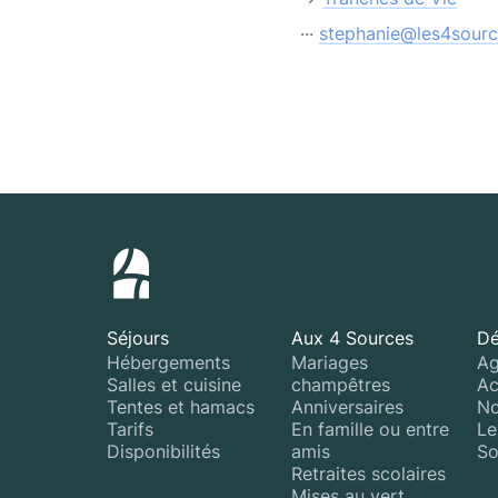
··· 
stephanie@les4sourc
Séjours
Aux 4 Sources
Dé
Hébergements
Mariages
Ag
Salles et cuisine
champêtres
Ac
Tentes et hamacs
Anniversaires
No
Tarifs
En famille ou entre
Le
Disponibilités
amis
So
Retraites scolaires
Mises au vert