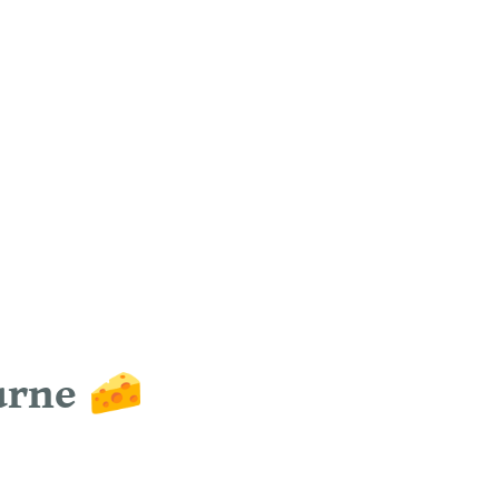
urne 🧀 