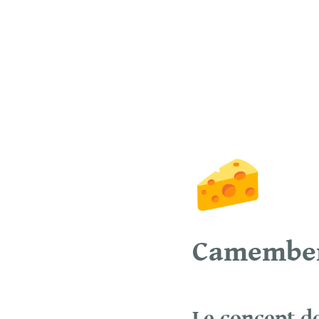
🧀
Camembert
Le concept d