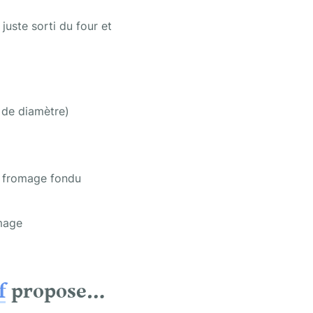
uste sorti du four et 
 de diamètre)
on fromage fondu
omage
f
 propose…