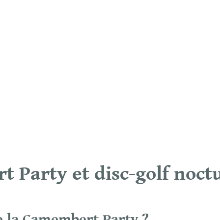
 Party et disc-golf noct
e la Camembert Party ?