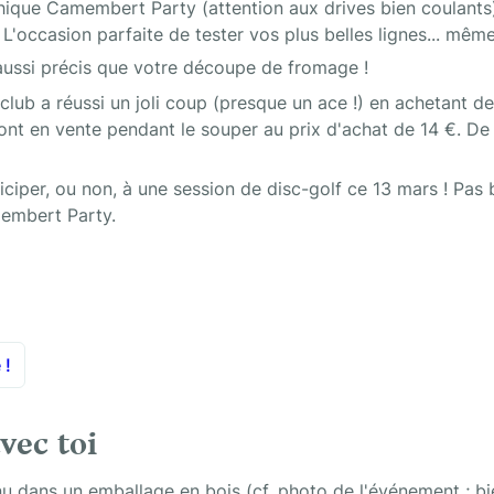
ique Camembert Party (attention aux drives bien coulants) 
L'occasion parfaite de tester vos plus belles lignes... même 
 aussi précis que votre découpe de fromage !
e club a réussi un joli coup (presque un ace !) en achetant d
eront en vente pendant le souper au prix d'achat de 14 €. De 
iper, ou non, à une session de disc-golf ce 13 mars ! Pas be
membert Party. 
 !
vec toi
 dans un emballage en bois (cf. photo de l'événement ; bi