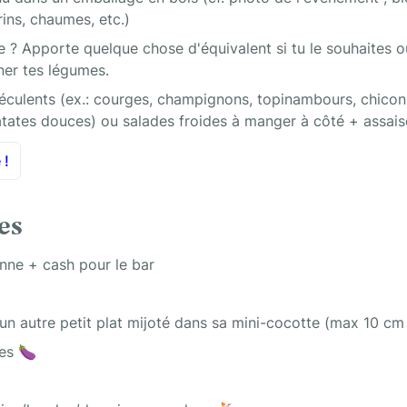
ns, chaumes, etc.)
 ? Apporte quelque chose d'équivalent si tu le souhaites ou
er tes légumes.
éculents (ex.: courges, champignons, topinambours, chicons,
atates douces) ou salades froides à manger à côté + assa
 !
es
onne + cash pour le bar
un autre petit plat mijoté dans sa mini-cocotte (max 10 cm
mes 🍆