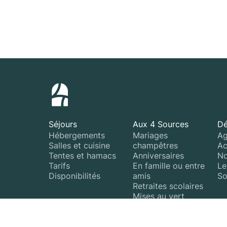
Séjours
Aux 4 Sources
Dé
Hébergements
Mariages
Ag
Salles et cuisine
champêtres
Ac
Tentes et hamacs
Anniversaires
No
Tarifs
En famille ou entre
Le
Disponibilités
amis
So
Retraites scolaires
Mises au vert
Teams building