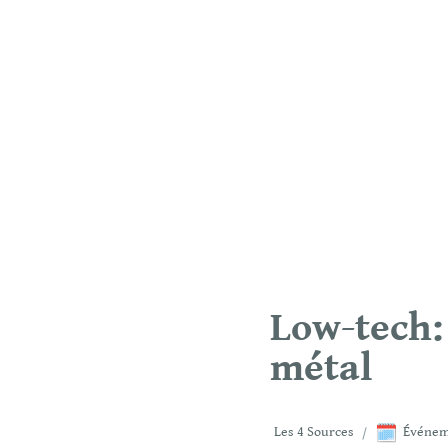
Low-tech: 
métal 
🗓️
Les 4 Sources
/
Événem