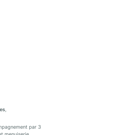
ées
, 

ompagnement par 3 
et menuiserie