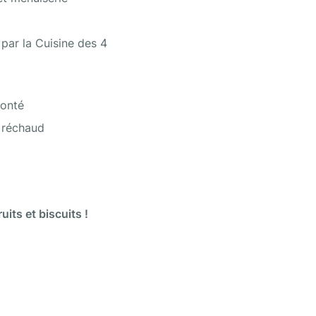
par la Cuisine des 4 
lonté
n réchaud
ruits et biscuits !