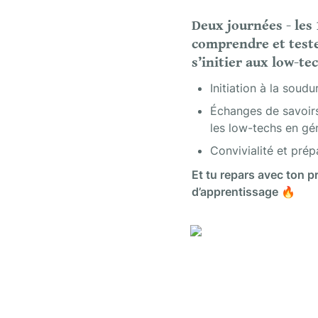
Deux journées - les 
comprendre et teste
s’initier aux low-te
Initiation à la soudu
Échanges de savoirs
les low-techs en gé
Convivialité et pré
Et tu repars avec ton p
d’apprentissage 
🔥