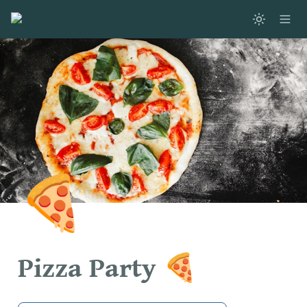
🍕
Pizza Party 🍕