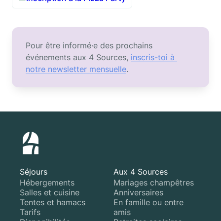
Pour être informé·e des prochains 
événements aux 4 Sources, 
inscris-toi à 
notre newsletter mensuelle
.
Séjours
Aux 4 Sources
Hébergements
Mariages champêtres
Salles et cuisine
Anniversaires
Tentes et hamacs
En famille ou entre
Tarifs
amis