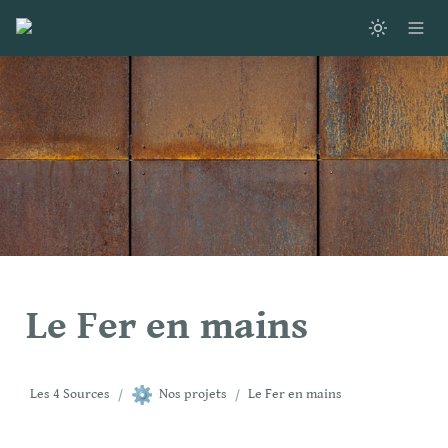
Le Fer en mains
⚙️
Les 4 Sources
/
Nos projets
/
Le Fer en mains