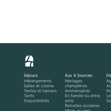
Séjours
Aux 4 Sources
Dé
Hébergements
Mariages
Ag
Salles et cuisine
champêtres
Ac
Tentes et hamacs
Anniversaires
No
Tarifs
En famille ou entre
Le
Disponibilités
amis
So
Retraites scolaires
Mises au vert