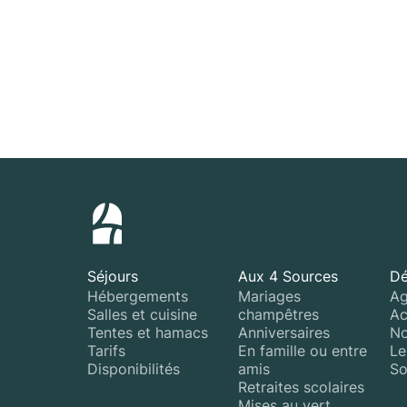
Séjours
Aux 4 Sources
Dé
Hébergements
Mariages
Ag
Salles et cuisine
champêtres
Ac
Tentes et hamacs
Anniversaires
No
Tarifs
En famille ou entre
Le
Disponibilités
amis
So
Retraites scolaires
Mises au vert