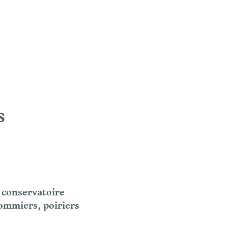
s
 conservatoire 
ommiers, poiriers 