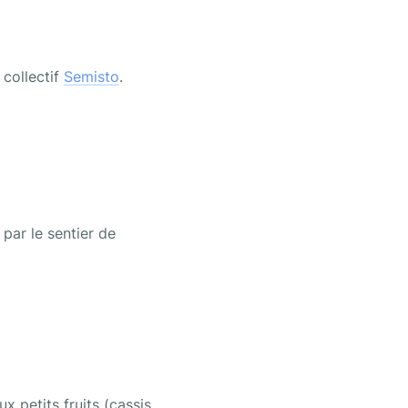
collectif 
Semisto
. 
par le sentier de 
petits fruits (cassis, 