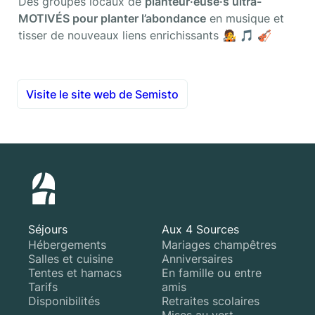
Des groupes locaux de 
planteur·euse·s ultra-
MOTIVÉS pour planter l’abondance
 en musique et 
tisser de nouveaux liens enrichissants 🧑‍🎤 🎵 🎻 
Visite le site web de Semisto
Séjours
Aux 4 Sources
Hébergements
Mariages champêtres
Salles et cuisine
Anniversaires
Tentes et hamacs
En famille ou entre
Tarifs
amis
Disponibilités
Retraites scolaires