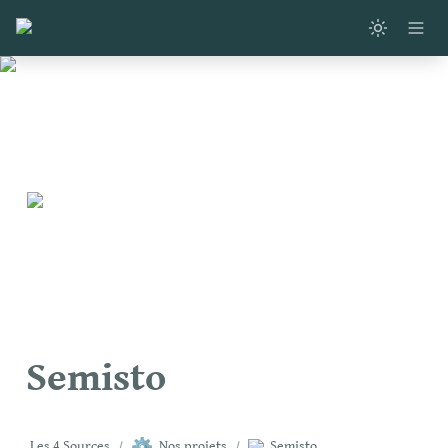
Semisto
⚙️
Les 4 Sources
/
Nos projets
/
Semisto